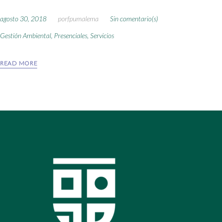
agosto 30, 2018
por
fpumalema
Sin comentario(s)
Gestión Ambiental
,
Presenciales
,
Servicios
READ MORE