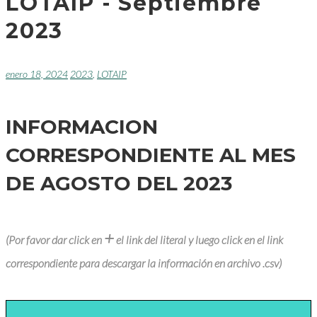
LOTAIP - Septiembre
2023
enero 18, 2024
2023
,
LOTAIP
INFORMACION
CORRESPONDIENTE AL MES
DE AGOSTO DEL 2023
+
(Por favor dar click en
el link del literal y luego click en el link
correspondiente para descargar la información en archivo .csv)