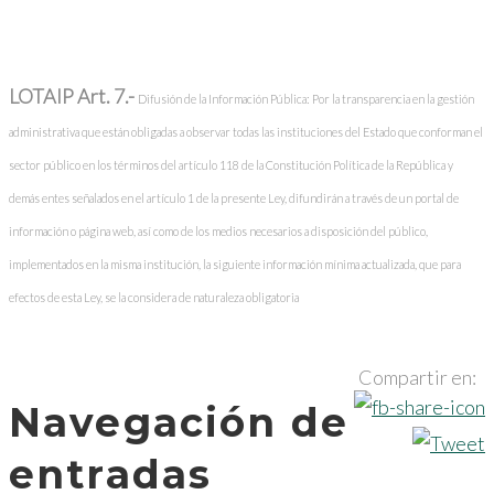
LOTAIP Art. 7.-
Difusión de la Información Pública: Por la transparencia en la gestión
administrativa que están obligadas a observar todas las instituciones del Estado que conforman el
sector público en los términos del artículo 118 de la Constitución Política de la República y
demás entes señalados en el artículo 1 de la presente Ley, difundirán a través de un portal de
información o página web, así como de los medios necesarios a disposición del público,
implementados en la misma institución, la siguiente información mínima actualizada, que para
efectos de esta Ley, se la considera de naturaleza obligatoria
Compartir en:
Navegación de
entradas