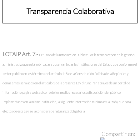
Transparencia Colaborativa
LOTAIP Art. 7.-
Difusión de la Información Pública: Por la transparencia en la gestión
administrativa que están obligadas a observar todas las instituciones del Estado que conforman el
sector público en los términos del artículo 118 de la Constitución Política de la República y
demás entes señalados en el artículo 1 de la presente Ley, difundirán a través de un portal de
información o página web, así como de los medios necesarios a disposición del público,
implementados en la misma institución, la siguiente información mínima actualizada, que para
efectos de esta Ley, se la considera de naturaleza obligatoria
Compartir en: