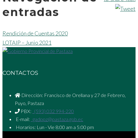
entradas
Rendición de Cuentas 2020
LOTAIP – Junio 2021
CONTACTOS
Dirección: Francisco de Orellana y 27 de Febrero,
Puyo, Pastaza
PBX:
(593) 032 994-220
E-mail:
gadppz@pastaza.gob.ec
Horarios: Lun - Vie 8:00 am a 5:00 pm