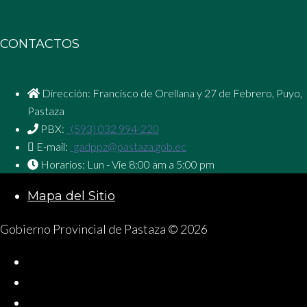
de
entradas
CONTACTOS
Dirección: Francisco de Orellana y 27 de Febrero, Puyo,
Pastaza
PBX:
(593) 032 994-220
E-mail:
gadppz@pastaza.gob.ec
Horarios: Lun - Vie 8:00 am a 5:00 pm
Mapa del Sitio
Gobierno Provincial de Pastaza © 2026
Facebook
Twitter
Instagram