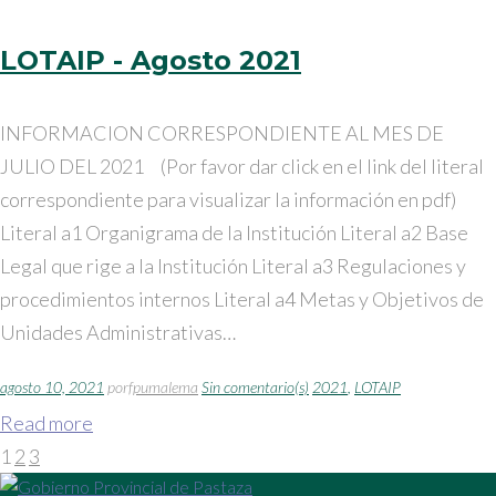
LOTAIP - Agosto 2021
INFORMACION CORRESPONDIENTE AL MES DE
JULIO DEL 2021 (Por favor dar click en el link del literal
correspondiente para visualizar la información en pdf)
Literal a1 Organigrama de la Institución Literal a2 Base
Legal que rige a la Institución Literal a3 Regulaciones y
procedimientos internos Literal a4 Metas y Objetivos de
Unidades Administrativas…
agosto 10, 2021
por
fpumalema
Sin comentario(s)
2021
,
LOTAIP
Read more
Paginación
1
2
3