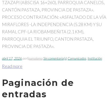
TZAZAPI (ABSCISA 16+260), PARROQUIA CANELOS,
CANTÓN PASTAZA, PROVINCIA DE PASTAZA».
PROCESO CONTRATACIÓN: «ASFALTADO DE LA VÍA
MIRAFLORES -LA INDEPENDENCIA (5.28 KM) Y SU
RAMAL CPF-LA RIOBAMBEÑITA (2.1 KM),
PARROQUIA EL TRIUNFO, CANTON PASTAZA,
PROVINCIA DE PASTAZA».
abril 17, 2026
por
fpumalema
Sin comentario(s)
Comunicados
,
Institución
Read more
Paginación de
entradas