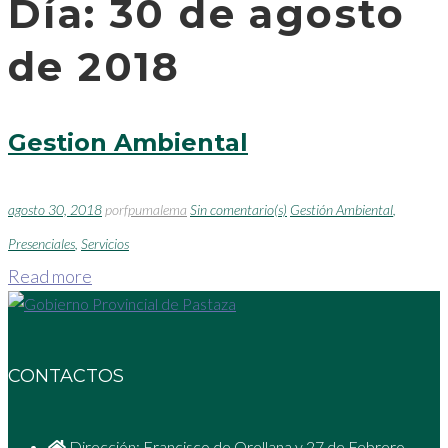
Día:
30 de agosto
de 2018
Gestion Ambiental
agosto 30, 2018
por
fpumalema
Sin comentario(s)
Gestión Ambiental
,
Presenciales
,
Servicios
Read more
CONTACTOS
Dirección: Francisco de Orellana y 27 de Febrero,