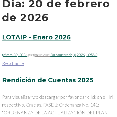
Día:
20 de febrero
de 2026
LOTAIP - Enero 2026
febrero 20, 2026
por
fpumalema
Sin comentario(s)
2026
,
LOTAIP
Read more
Rendición de Cuentas 2025
Para visualizar y/o descargar por favor dar click en el link
respectivo. Gracias. FASE 1: Ordenanza No. 141:
“ORDENANZA DE LA ACTUALIZACIÓN DEL PLAN