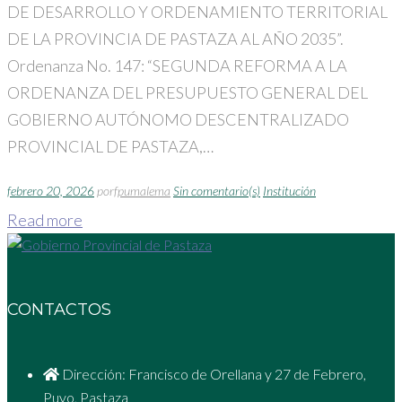
DE DESARROLLO Y ORDENAMIENTO TERRITORIAL
DE LA PROVINCIA DE PASTAZA AL AÑO 2035”.
Ordenanza No. 147: “SEGUNDA REFORMA A LA
ORDENANZA DEL PRESUPUESTO GENERAL DEL
GOBIERNO AUTÓNOMO DESCENTRALIZADO
PROVINCIAL DE PASTAZA,…
febrero 20, 2026
por
fpumalema
Sin comentario(s)
Institución
Read more
CONTACTOS
Dirección: Francisco de Orellana y 27 de Febrero,
Puyo, Pastaza