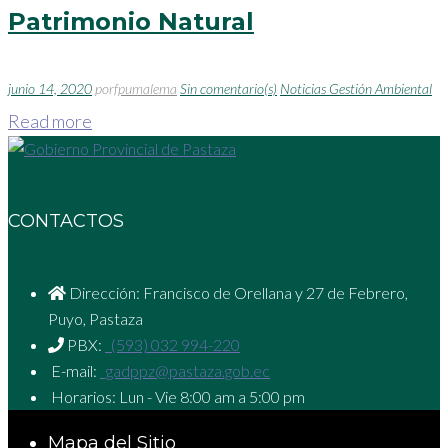
Patrimonio Natural
junio 14, 2020
por
fpumalema
Sin comentario(s)
Noticias Gestión Ambiental
Read more
CONTACTOS
Dirección: Francisco de Orellana y 27 de Febrero,
Puyo, Pastaza
PBX:
(593) 032 994-220
E-mail:
gadppz@pastaza.gob.ec
Horarios: Lun - Vie 8:00 am a 5:00 pm
Mapa del Sitio