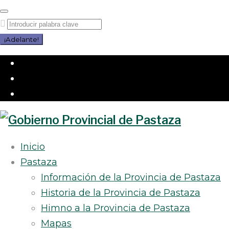
Saltar
al
Buscar
contenido
por:
¡Adelante!
Facebook
Twitter
Instagram
Inicio
Pastaza
Información de la Provincia de Pastaza
Historia de la Provincia de Pastaza
Himno a la Provincia de Pastaza
Mapas