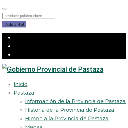
Saltar
al
Buscar
contenido
por:
¡Adelante!
Facebook
Twitter
Instagram
Inicio
Pastaza
Información de la Provincia de Pastaza
Historia de la Provincia de Pastaza
Himno a la Provincia de Pastaza
Mapas