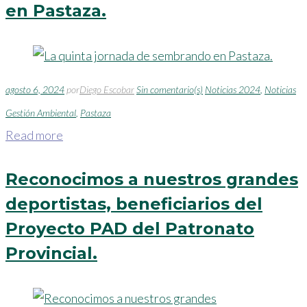
en Pastaza.
6
de
agosto 6, 2024
por
Diego Escobar
Sin comentario(s)
Noticias 2024
,
Noticias
agosto
Gestión Ambiental
,
Pastaza
de
Read more
2024
Reconocimos a nuestros grandes
deportistas, beneficiarios del
Proyecto PAD del Patronato
Provincial.