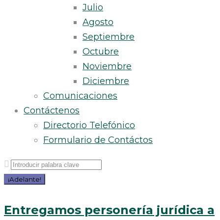
Julio
Agosto
Septiembre
Octubre
Noviembre
Diciembre
Comunicaciones
Contáctenos
Directorio Telefónico
Formulario de Contáctos
Buscar
por:
¡Adelante!
Día:
Entregamos personería jurídica a