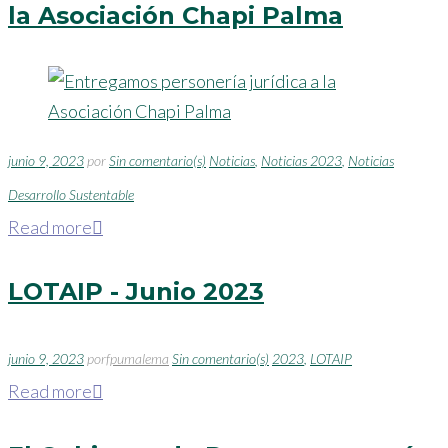
la Asociación Chapi Palma
9
de
junio
junio 9, 2023
por
Sin comentario(s)
Noticias
,
Noticias 2023
,
Noticias
de
Desarrollo Sustentable
Read more
2023
LOTAIP - Junio 2023
junio 9, 2023
por
fpumalema
Sin comentario(s)
2023
,
LOTAIP
Read more