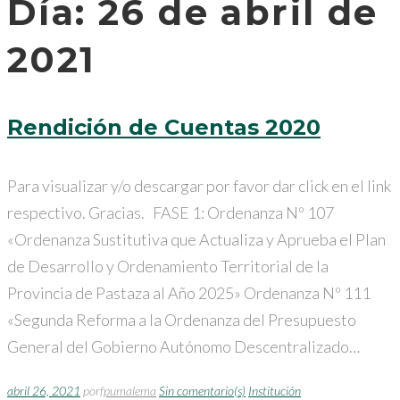
Día:
26 de abril de
2021
Rendición de Cuentas 2020
Para visualizar y/o descargar por favor dar click en el link
respectivo. Gracias. FASE 1: Ordenanza Nº 107
«Ordenanza Sustitutiva que Actualiza y Aprueba el Plan
de Desarrollo y Ordenamiento Territorial de la
Provincia de Pastaza al Año 2025» Ordenanza Nº 111
«Segunda Reforma a la Ordenanza del Presupuesto
General del Gobierno Autónomo Descentralizado…
abril 26, 2021
por
fpumalema
Sin comentario(s)
Institución