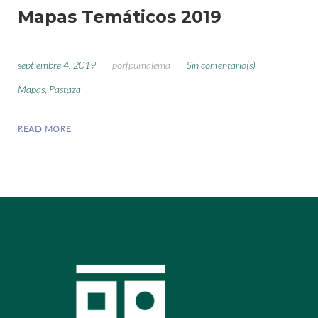
Mapas Temáticos 2019
septiembre 4, 2019
por
fpumalema
Sin comentario(s)
Mapas
,
Pastaza
READ MORE