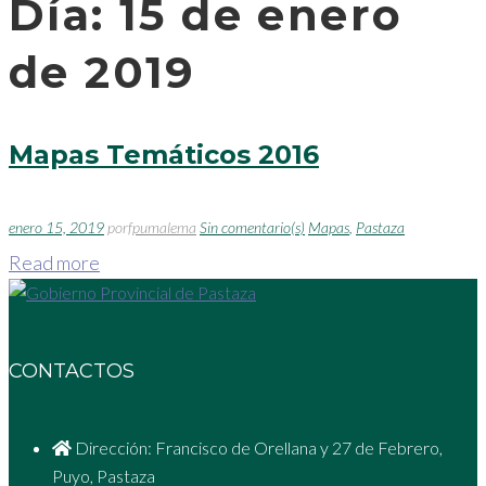
Día:
15 de enero
de 2019
Mapas Temáticos 2016
enero 15, 2019
por
fpumalema
Sin comentario(s)
Mapas
,
Pastaza
Read more
CONTACTOS
Dirección: Francisco de Orellana y 27 de Febrero,
Puyo, Pastaza