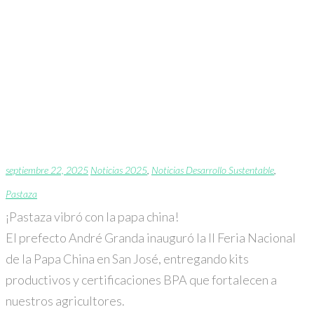
Prefecto André Granda
inauguró la II Feria
Nacional de la Papa
China en San José
septiembre 22, 2025
Noticias 2025
,
Noticias Desarrollo Sustentable
,
Pastaza
¡Pastaza vibró con la papa china!
El prefecto André Granda inauguró la II Feria Nacional
de la Papa China en San José, entregando kits
productivos y certificaciones BPA que fortalecen a
nuestros agricultores.