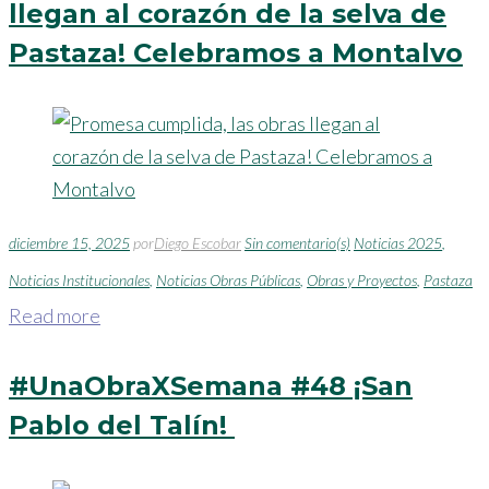
llegan al corazón de la selva de
Pastaza! Celebramos a Montalvo
diciembre 15, 2025
por
Diego Escobar
Sin comentario(s)
Noticias 2025
,
Noticias Institucionales
,
Noticias Obras Públicas
,
Obras y Proyectos
,
Pastaza
Read more
#UnaObraXSemana #48 ¡San
Pablo del Talín!