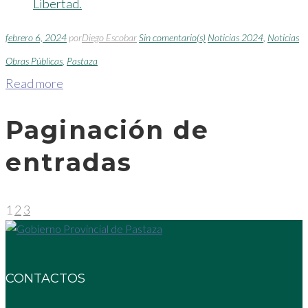
febrero 6, 2024
por
Diego Escobar
Sin comentario(s)
Noticias 2024
,
Noticias
Obras Públicas
,
Pastaza
Read more
Paginación de
entradas
1
2
3
CONTACTOS