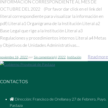
INFORMACION CORRESPONDIENTE AL MES DE
OCTUBRE DEL 2022 (Por favor dar click en el link del
literal correspondiente para visualizar la información en
pdf) Literal a1 Organigrama de la Institución Literal a2
Base Legal que rige a la Institución Literal a3
Regulaciones y procedimientos internos Literal a4 Metas
y Objetivos de Unidades Administrativas…
Read more
noviembre 16, 2022
por
Sin comentario(s)
2022
,
Institución
CONTACTOS
Dirección: Francisco de Orellana y 27 de Febrero, Puyo,
Pastaza