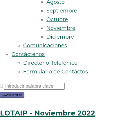
Agosto
Septiembre
16
Octubre
Noviembre
DE
Diciembre
NOVIEMBRE
Comunicaciones
Contáctenos
DE
Directorio Telefónico
Formulario de Contáctos
2022
Buscar
DÍA:
por:
¡Adelante!
LOTAIP - Noviembre 2022