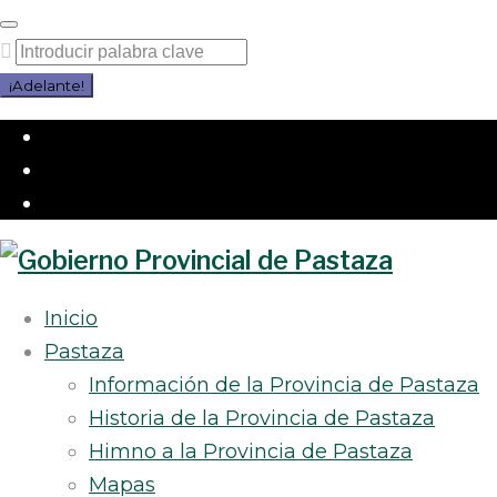
Saltar
al
Buscar
contenido
por:
¡Adelante!
Facebook
Twitter
Instagram
Inicio
Pastaza
Información de la Provincia de Pastaza
Historia de la Provincia de Pastaza
Himno a la Provincia de Pastaza
Mapas