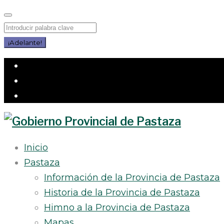
Saltar
al
Buscar
contenido
por:
¡Adelante!
Facebook
Twitter
Instagram
Inicio
Pastaza
Información de la Provincia de Pastaza
Historia de la Provincia de Pastaza
Himno a la Provincia de Pastaza
Mapas