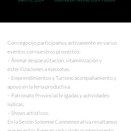
Con regocijo participamos activamente en varios
eventos con nuestros proyectos:
–
Ánimal desparasitación, vitaminización y
esterilizaciones a mascotas.
–
Emprendimientos y Turismo acompañamiento y
apoyo en la feria productiva.
–
Patronato Provincial brigadas y actividades
lúdicas.
–
Shows artísticos.
En la Sesión Solemne Conmemorativa resaltamos
que en estos 8 meses se ha dado mantenimiento