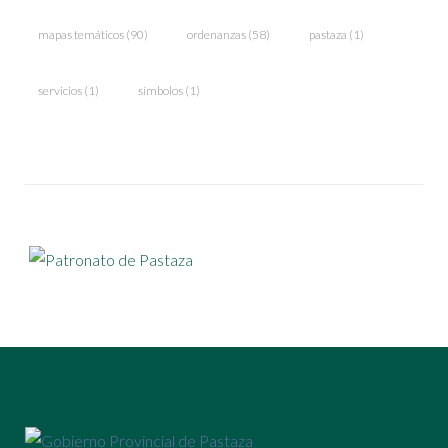
mapas temáticos
(90)
ordenanzas
(58)
pastaza
(1)
servicios
(1)
símbolos
(1)