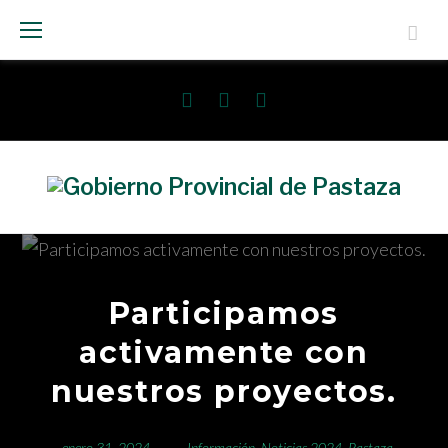
Saltar
al
contenido
Facebook
Twitter
Instagram
Participamos
activamente con
nuestros proyectos.
enero 31, 2024
Información
,
Noticias 2024
,
Pastaza