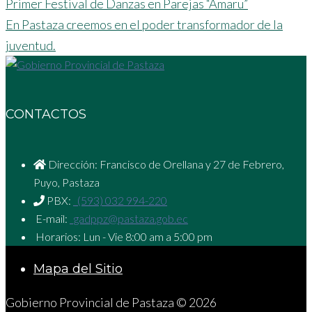
Primer Festival de Danzas en Parejas “Amaru”
En Pastaza creemos en el poder transformador de la
juventud.
CONTACTOS
Dirección: Francisco de Orellana y 27 de Febrero,
Puyo, Pastaza
PBX:
(593) 032 994-220
E-mail:
gadppz@pastaza.gob.ec
Horarios: Lun - Vie 8:00 am a 5:00 pm
Mapa del Sitio
Gobierno Provincial de Pastaza © 2026