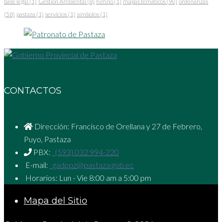
base legal
(1)
Gestión Ambiental
(8)
himno
(1)
mapas temáticos
(90)
ordenanzas
(58)
pastaza
(1)
servicios
(1)
símbolos
(1)
CONTACTOS
Dirección: Francisco de Orellana y 27 de Febrero,
Puyo, Pastaza
PBX:
(593) 032 994-220
E-mail:
gadppz@pastaza.gob.ec
Horarios: Lun - Vie 8:00 am a 5:00 pm
Mapa del Sitio