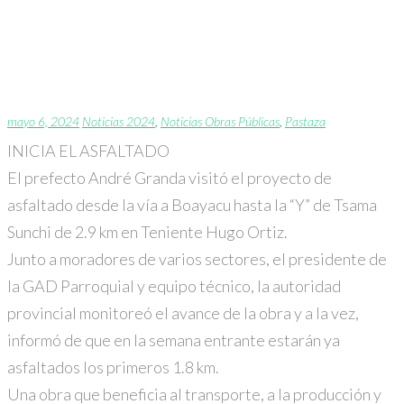
INICIA EL ASFALTADO en
boayacu
mayo 6, 2024
Noticias 2024
,
Noticias Obras Públicas
,
Pastaza
INICIA EL ASFALTADO
El prefecto
André Granda
visitó el proyecto de
asfaltado desde la vía a Boayacu hasta la “Y” de Tsama
Sunchi de 2.9 km en Teniente Hugo Ortiz.
Junto a moradores de varios sectores, el presidente de
la GAD Parroquial y equipo técnico, la autoridad
provincial monitoreó el avance de la obra y a la vez,
informó de que en la semana entrante estarán ya
asfaltados los primeros 1.8 km.
Una obra que beneficia al transporte, a la producción y