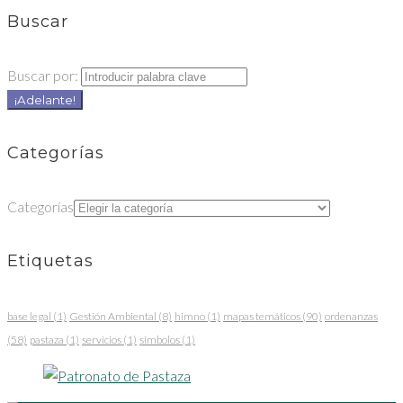
Buscar
Buscar por:
¡Adelante!
Categorías
Categorías
Etiquetas
base legal
(1)
Gestión Ambiental
(8)
himno
(1)
mapas temáticos
(90)
ordenanzas
(58)
pastaza
(1)
servicios
(1)
símbolos
(1)