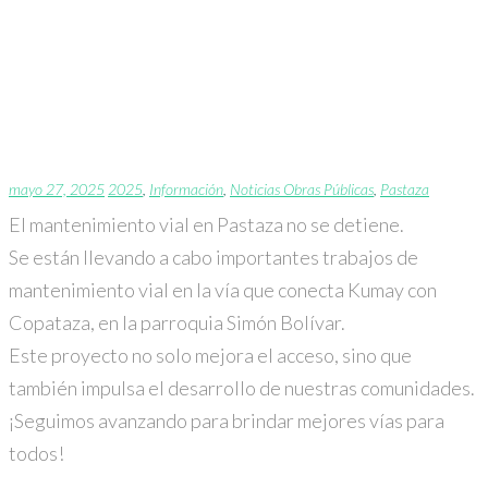
El mantenimiento vial
en Pastaza no se
detiene
mayo 27, 2025
2025
,
Información
,
Noticias Obras Públicas
,
Pastaza
El mantenimiento vial en
Pastaza
no se detiene.
Se están llevando a cabo importantes trabajos de
mantenimiento vial en la vía que conecta
Kumay
con
Copataza
, en la parroquia Simón Bolívar.
Este proyecto no solo mejora el acceso, sino que
también impulsa el desarrollo de nuestras comunidades.
¡Seguimos avanzando para brindar mejores vías para
todos!