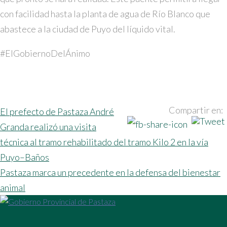
con facilidad hasta la planta de agua de Río Blanco que
abastece a la ciudad de Puyo del líquido vital.
#ElGobiernoDelÁnimo
NAVEGACIÓN
Compartir en:
El prefecto de Pastaza André
Granda realizó una visita
DE
técnica al tramo rehabilitado del tramo Kilo 2 en la vía
ENTRADAS
Puyo–Baños
Pastaza marca un precedente en la defensa del bienestar
animal