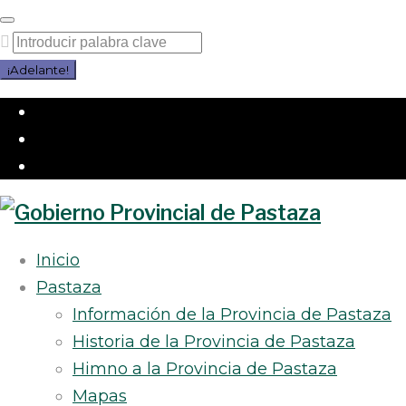
Saltar
al
Buscar
contenido
por:
¡Adelante!
Facebook
Twitter
Instagram
Inicio
Pastaza
Información de la Provincia de Pastaza
Historia de la Provincia de Pastaza
Himno a la Provincia de Pastaza
Mapas