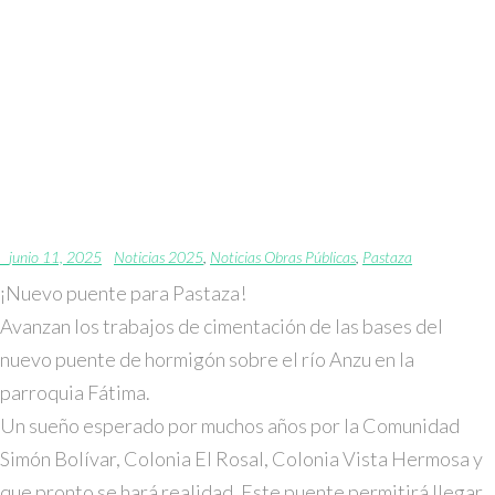
AVANZAN LOS TRABAJOS
DE CIMENTACIÓN DE LAS
BASES DEL NUEVO
PUENTE DE HORMIGÓN
SOBRE EL RÍO ANZU EN
LA PARROQUIA FÁTIMA
junio 11, 2025
Noticias 2025
,
Noticias Obras Públicas
,
Pastaza
¡Nuevo puente para Pastaza!
Avanzan los trabajos de cimentación de las bases del
nuevo puente de hormigón sobre el río Anzu en la
parroquia Fátima.
Un sueño esperado por muchos años por la Comunidad
Simón Bolívar, Colonia El Rosal, Colonia Vista Hermosa y
que pronto se hará realidad. Este puente permitirá llegar