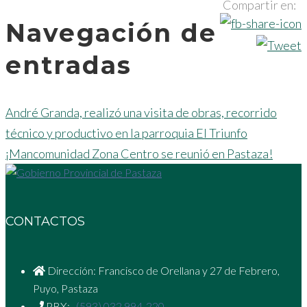
Compartir en:
Navegación de
entradas
André Granda, realizó una visita de obras, recorrido
técnico y productivo en la parroquia El Triunfo
¡Mancomunidad Zona Centro se reunió en Pastaza!
CONTACTOS
Dirección: Francisco de Orellana y 27 de Febrero,
Puyo, Pastaza
PBX:
(593) 032 994-220