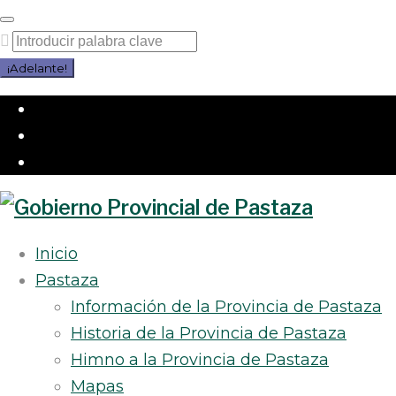
Saltar
al
Buscar
contenido
por:
¡Adelante!
Facebook
Twitter
Instagram
Inicio
Pastaza
Información de la Provincia de Pastaza
Historia de la Provincia de Pastaza
Himno a la Provincia de Pastaza
Mapas