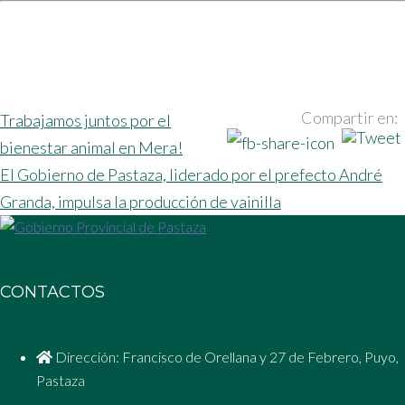
NAVEGACIÓN
Compartir en:
Trabajamos juntos por el
bienestar animal en Mera!
DE
El Gobierno de Pastaza, liderado por el prefecto André
ENTRADAS
Granda, impulsa la producción de vainilla
CONTACTOS
Dirección: Francisco de Orellana y 27 de Febrero, Puyo,
Pastaza