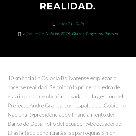
REALIDAD.
mayo 11, 2026
Información
,
Noticias 2026
,
Obras y Proyectos
,
Pastaza
10 km hacia La Colonia Bolivarense empiezan a
hacerse realidad. Se colocó la primera piedra de
esta importante obra impulsada por la gestión del
Prefecto André Granda, con respaldo del Gobierno
Nacional @presidenciaec y financiamiento del
Banco de Desarrollo del Ecuador @bdecuadorbp.
El asfaltado beneficiará a las parroquias Simón