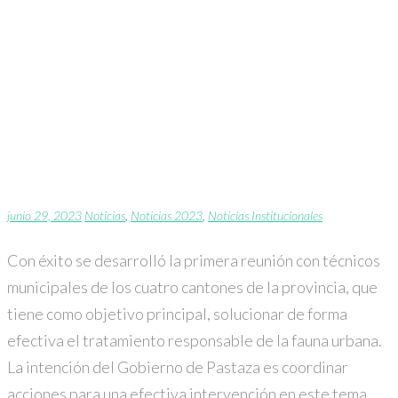
Planteamos soluciones
para el manejo
adecuado de la fauna
urbana
junio 29, 2023
Noticias
,
Noticias 2023
,
Noticias Institucionales
Con éxito se desarrolló la primera reunión con técnicos
municipales de los cuatro cantones de la provincia, que
tiene como objetivo principal, solucionar de forma
efectiva el tratamiento responsable de la fauna urbana.
La intención del Gobierno de Pastaza es coordinar
acciones para una efectiva intervención en este tema,