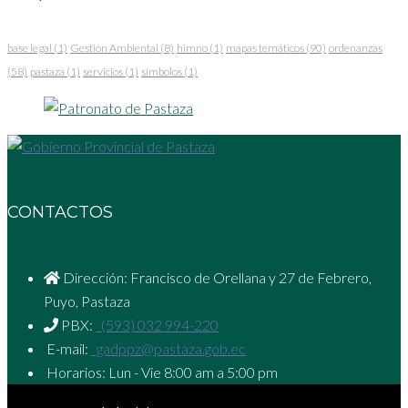
base legal
(1)
Gestión Ambiental
(8)
himno
(1)
mapas temáticos
(90)
ordenanzas
(58)
pastaza
(1)
servicios
(1)
símbolos
(1)
CONTACTOS
Dirección: Francisco de Orellana y 27 de Febrero,
Puyo, Pastaza
PBX:
(593) 032 994-220
E-mail:
gadppz@pastaza.gob.ec
Horarios: Lun - Vie 8:00 am a 5:00 pm