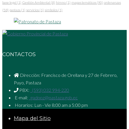
base legal
(1)
Gestión Ambiental
(8)
himno
(1)
mapas temáticos
(90)
ordenanzas
(58)
pastaza
(1)
servicios
(1)
símbolos
(1)
CONTACTOS
Dirección: Francisco de Orellana y 27 de Febrero,
Puyo, Pastaza
PBX:
(593) 032 994-220
E-mail:
gadppz@pastaza.gob.ec
Horarios: Lun - Vie 8:00 am a 5:00 pm
Mapa del Sitio