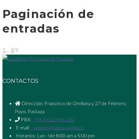
Paginación de
entradas
1
…
8
9
CONTACTOS
Dirección: Francisco de Orellana y 27 de Febrero,
Puyo, Pastaza
PBX:
(593) 032 994-220
E-mail:
gadppz@pastaza.gob.ec
Horarios: Lun - Vie 8:00 am a 5:00 pm