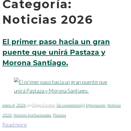
Categoría:
Noticias 2026
El primer paso hacia un gran
puente que unirá Pastaza y
Morona Santiago.
enero 8, 2026
por
Diego Escobar
Sin comentario(s)
Información
,
Noticias
2026
,
Noticias Institucionales
,
Pastaza
Read more